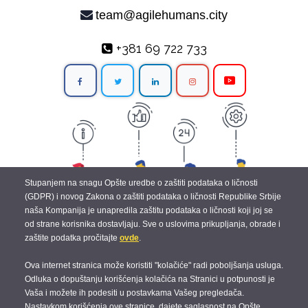
team@agilehumans.city
+381 69 722 733
Stupanjem na snagu Opšte uredbe o zaštiti podataka o ličnosti
(GDPR) i novog Zakona o zaštiti podataka o ličnosti Republike Srbije
naša Kompanija je unapredila zaštitu podataka o ličnosti koji joj se
od strane korisnika dostavljaju. Sve o uslovima prikupljanja, obrade i
zaštite podatka pročitajte
ovde
.
Ova internet stranica može koristiti "kolačiće" radi poboljšanja usluga.
Odluka o dopuštanju korišćenja kolačića na Stranici u potpunosti je
Vaša i možete ih podesiti u postavkama Vašeg pregledača.
© 2019 Agile Humans |
Terms and Conditions
|
Data Protection
|
Cookies
|
Nastavkom korišćenja ove stranice, dajete saglasnost na Opšte