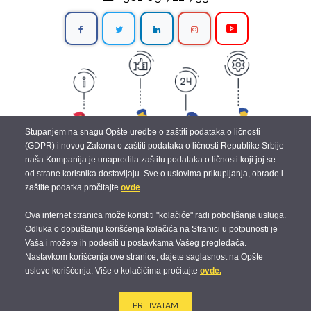
Stupanjem na snagu Opšte uredbe o zaštiti podataka o ličnosti
(GDPR) i novog Zakona o zaštiti podataka o ličnosti Republike Srbije
naša Kompanija je unapredila zaštitu podataka o ličnosti koji joj se
od strane korisnika dostavljaju. Sve o uslovima prikupljanja, obrade i
zaštite podatka pročitajte
ovde
.
Ova internet stranica može koristiti "kolačiće" radi poboljšanja usluga.
Odluka o dopuštanju korišćenja kolačića na Stranici u potpunosti je
Vaša i možete ih podesiti u postavkama Vašeg pregledača.
© 2019 Agile Humans |
Terms and Conditions
|
Data Protection
|
Cookies
|
Nastavkom korišćenja ove stranice, dajete saglasnost na Opšte
uslove korišćenja. Više o kolačićima pročitajte
ovde.
English
+381 69 722 733
Agile Humans d.o.o.
Powered by
Modoolar
PRIHVATAM