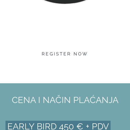
R E G I S T E R N O W
CENA I NAČIN PLAĆANJA
EARLY BIRD 450 € + PDV