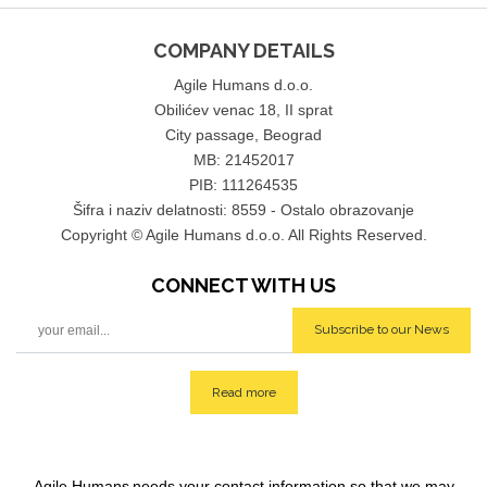
COMPANY DETAILS
Agile Humans d.o.o.
Obilićev venac 18, II sprat
City passage, Beograd
MB: 21452017
PIB: 111264535
Šifra i naziv delatnosti: 8559 - Ostalo obrazovanje
Copyright © Agile Humans d.o.o. All Rights Reserved.
CONNECT WITH
US
Subscribe to our News
Read more
Agile Humans
needs your contact information so that we may